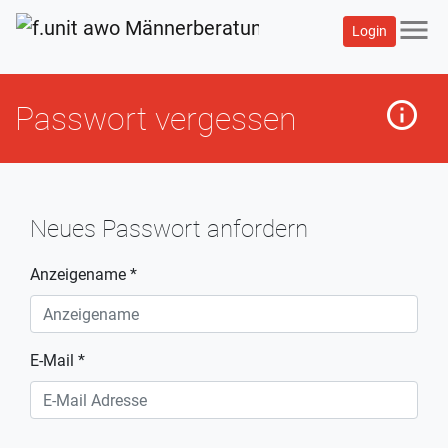
menu
Login
info_outline
mehr
Passwort vergessen
Neues Passwort anfordern
Anzeigename *
E-Mail *